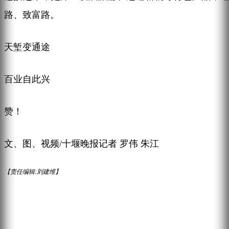
路、致富路。
天堑变通途
百业自此兴
赞！
文、图、视频/十堰晚报记者 罗伟 朱江
【责任编辑:刘建维】