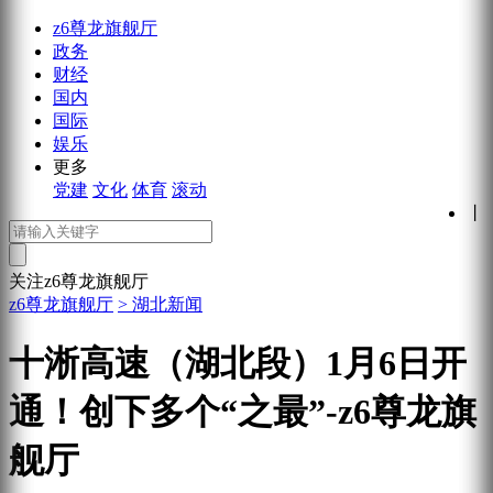
z6尊龙旗舰厅
政务
财经
国内
国际
娱乐
更多
党建
文化
体育
滚动
丨
关注z6尊龙旗舰厅
z6尊龙旗舰厅
> 湖北新闻
十淅高速（湖北段）1月6日开
通！创下多个“之最”-z6尊龙旗
舰厅