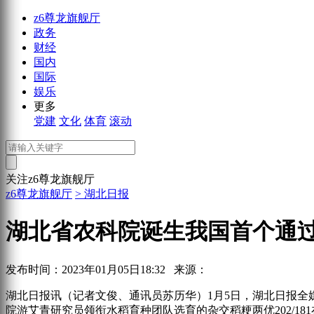
z6尊龙旗舰厅
政务
财经
国内
国际
娱乐
更多
党建
文化
体育
滚动
关注z6尊龙旗舰厅
z6尊龙旗舰厅
> 湖北日报
湖北省农科院诞生我国首个通过
发布时间：2023年01月05日18:32
来源：
湖北日报讯（记者文俊、通讯员苏历华）1月5日，湖北日报全
院游艾青研究员领衔水稻育种团队选育的杂交稻粳两优202/1