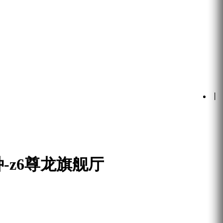
丨
z6尊龙旗舰厅