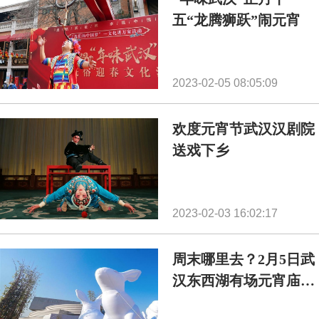
五“龙腾狮跃”闹元宵
2023-02-05 08:05:09
欢度元宵节武汉汉剧院
送戏下乡
2023-02-03 16:02:17
周末哪里去？2月5日武
汉东西湖有场元宵庙会
邀您来玩