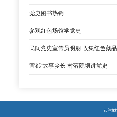
党史图书热销
参观红色场馆学党史
民间党史宣传员明朋 收集红色藏品
宜都“故事乡长”村落院坝讲党史
z6尊龙旗