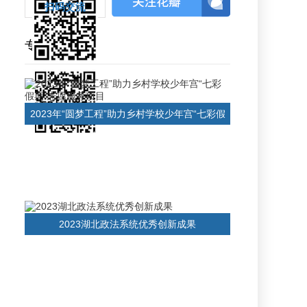
扫码交流
扫码交流
扫码交流
专题
2023年“圆梦工程”助力乡村学校少年宫“七彩假
期”志愿服务项目
2023湖北政法系统优秀创新成果