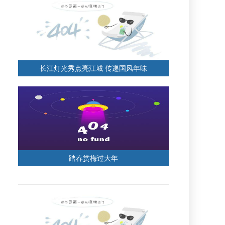
长江灯光秀点亮江城 传递国风年味
踏春赏梅过大年