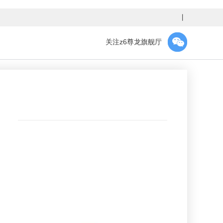
丨
关注z6尊龙旗舰厅