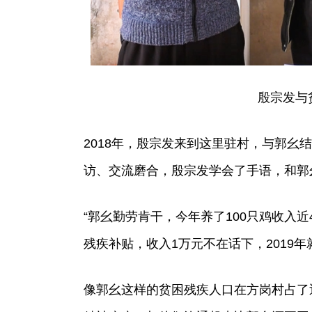
殷宗发与
2018年，殷宗发来到这里驻村，与郭幺
访、交流磨合，殷宗发学会了手语，和郭
“郭幺勤劳肯干，今年养了100只鸡收入近4
残疾补贴，收入1万元不在话下，2019年
像郭幺这样的贫困残疾人口在方岗村占了