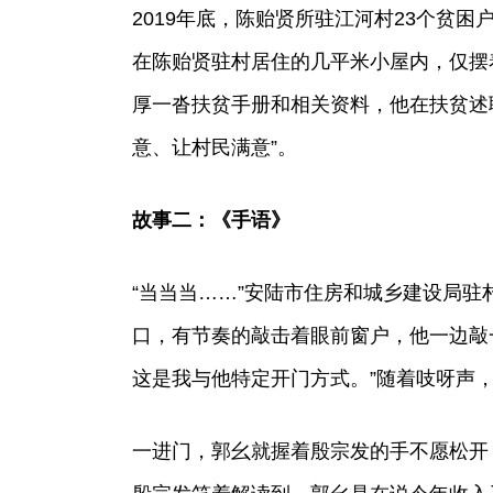
2019年底，陈贻贤所驻江河村23个贫困
在陈贻贤驻村居住的几平米小屋内，仅摆
厚一沓扶贫手册和相关资料，他在扶贫述
意、让村民满意”。
故事二：《手语》
“当当当……”安陆市住房和城乡建设局
口，有节奏的敲击着眼前窗户，他一边敲
这是我与他特定开门方式。”随着吱呀声
一进门，郭幺就握着殷宗发的手不愿松开