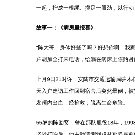
一起，拧成一根绳、攒足一股劲，以行动
故事一：《病房里报喜》
“陈大哥，身体好些了吗？好想你啊！我
户胡加全打来电话，给躺在病床上陈贻贤
上月9日21时许，安陆市交通运输局驻
天入户走访工作回到宿舍后突然晕倒，被
发颅内出血，经抢救，脱离生命危险。
55岁的陈贻贤，曾在部队服役18年，1
坚战打响后，他主动请缨到脱贫攻坚最前线