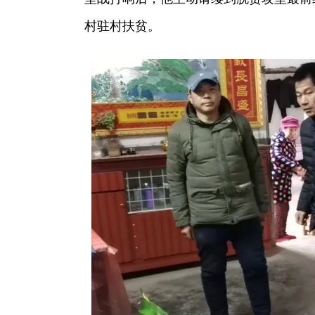
村驻村扶贫。