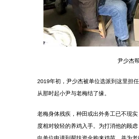
尹少杰
2019年初，尹少杰被单位选派到这里担
从那时起小尹与老梅结了缘。
老梅身体残疾，种田或出外务工已不现实
度相对较轻的养鸡入手。为打消他的顾虑
向单位申请到帮扶资金购来鸡苗，并为老