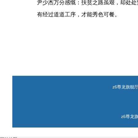
尹少杰万分感慨：扶贫之路虽艰，却处处
有经过道道工序，才能秀色可餐。
z6尊龙旗舰厅 c
z6尊龙旗