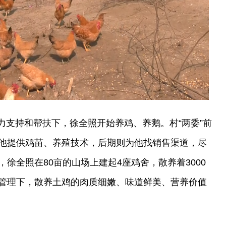
的大力支持和帮扶下，徐全照开始养鸡、养鹅。村“两委”前
他提供鸡苗、养殖技术，后期则为他找销售渠道，尽
徐全照在80亩的山场上建起4座鸡舍，散养着3000
管理下，散养土鸡的肉质细嫩、味道鲜美、营养价值