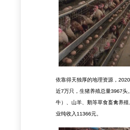
依靠得天独厚的地理资源，20
近7万只，生猪养殖总量3967
牛）、山羊、鹅等草食畜禽养殖
业纯收入11366元。