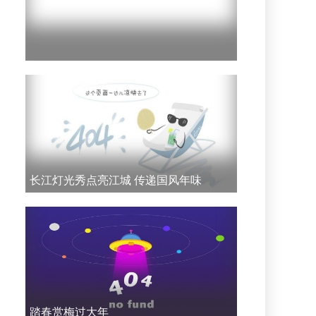
长江灯光秀点亮江城 传递国风年味
踏春赏梅过大年