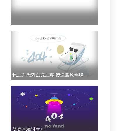
长江灯光秀点亮江城 传递国风年味
踏春赏梅过大年