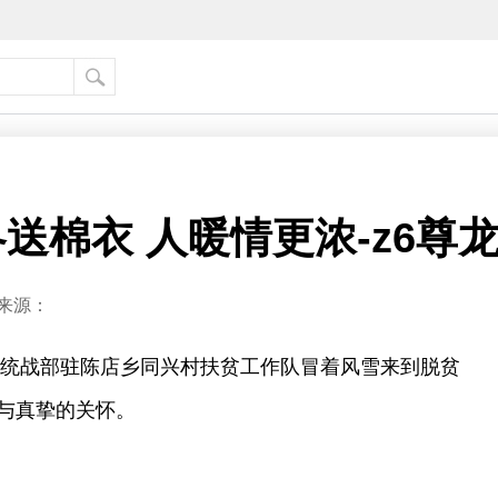
送棉衣 人暖情更浓-z6尊
来源：
市委统战部驻陈店乡同兴村扶贫工作队冒着风雪来到脱贫
与真挚的关怀。