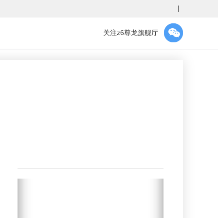
丨
关注z6尊龙旗舰厅