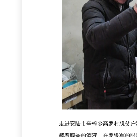
走进安陆市辛榨乡高罗村脱贫户
酵着醇香的酒液。在罗银军的眼