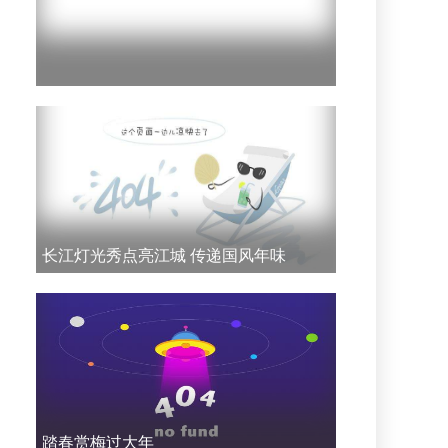
长江灯光秀点亮江城 传递国风年味
踏春赏梅过大年