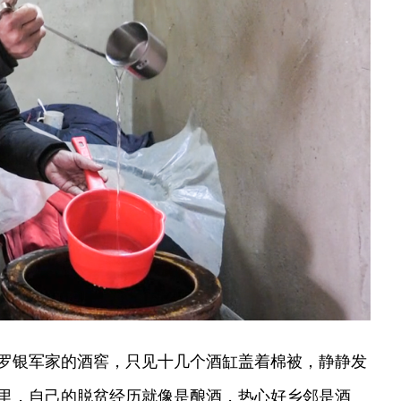
罗银军家的酒窖，只见十几个酒缸盖着棉被，静静发
里，自己的脱贫经历就像是酿酒，热心好乡邻是酒