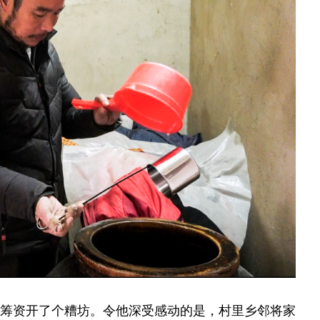
助下筹资开了个糟坊。令他深受感动的是，村里乡邻将家