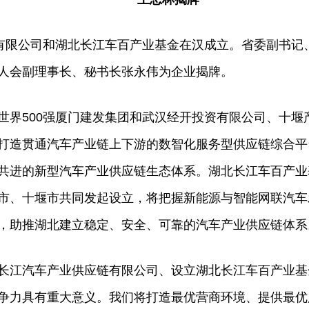
链有限公司和湖北长江车百产业基金在汉成立。省委副书记
人会副理事长、秘书长张永伟为企业揭牌。
世界500强厦门建发集团和武汉经开投资有限公司、十堰
打造贯通汽车产业链上下游的数智化服务型供应链综合平
共进的新型汽车产业供应链生态体系。湖北长江车百产业
市、十堰市共同发起设立，将把握新能源与智能网联汽车
，助推湖北建立稳定、安全、可靠的汽车产业供应链体系
长江汽车产业供应链有限公司、设立湖北长江车百产业基
争力具有重大意义。我们将打造最优营商环境、提供最优