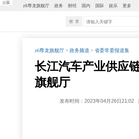
z6尊龙旗舰厅
政务
财经
国内
国际
娱乐
更多
z6尊龙旗舰厅
> 政务频道
> 省委常委报道集
长江汽车产业供应链
旗舰厅
发布时间：2023年04月26日21:02