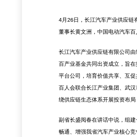
4月26日，长江汽车产业供应
董事长黄文洲，中国电动汽车百
长江汽车产业供应链有限公司由
百产业基金共同出资成立，旨在
平台公司，培育价值共享、互促
百人会联合长江产业集团、武汉
绕供应链生态体系开展投资布局
副省长盛阅春在讲话中说，组建
畅通、增强我省汽车产业核心竞