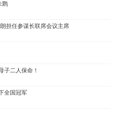
朱鹮
布朗担任参谋长联席会议主席
母子二人保命！
下全国冠军