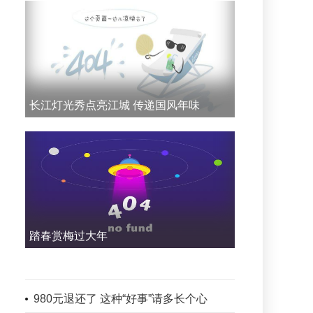
长江灯光秀点亮江城 传递国风年味
踏春赏梅过大年
980元退还了 这种“好事”请多长个心