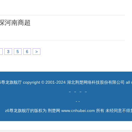
探河南商超
3
5
6
>
6尊龙旗舰厅 copyright © 2001-2024 湖北荆楚网络科技股份有限公司 all righ
－ － － －
- -
z6尊龙旗舰厅的版权为 荆楚网 www.cnhubei.com 所有 未经同意不