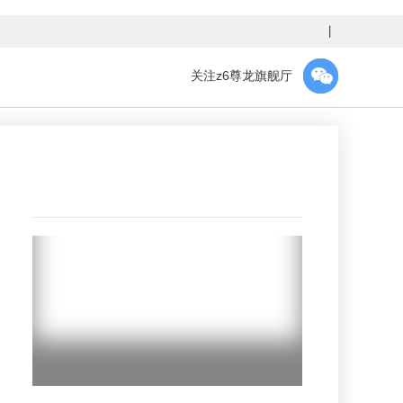
丨
关注z6尊龙旗舰厅