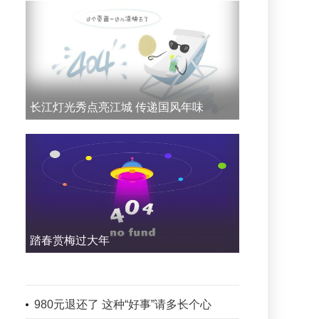
长江灯光秀点亮江城 传递国风年味
踏春赏梅过大年
980元退还了 这种“好事”请多长个心