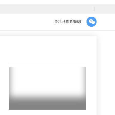
丨
关注z6尊龙旗舰厅