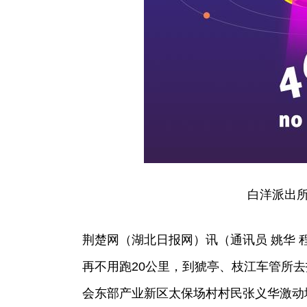
白洋派出
荆楚网（湖北日报网）讯（通讯员 姚华 
再不用跑20公里，到猇亭、枝江车管所去
会东部产业新区太保场村村民张义华激动