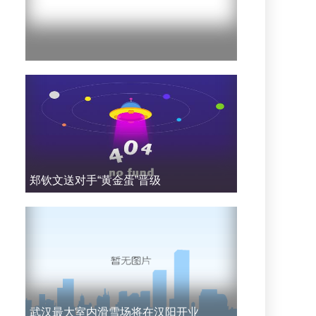
郑钦文送对手“黄金蛋”晋级
武汉最大室内滑雪场将在汉阳开业