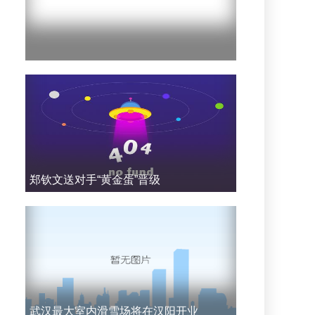
郑钦文送对手“黄金蛋”晋级
武汉最大室内滑雪场将在汉阳开业