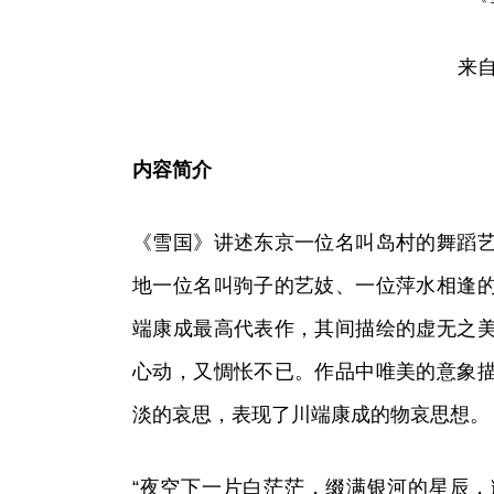
来
内容简介
《雪国》讲述东京一位名叫岛村的舞蹈
地一位名叫驹子的艺妓、一位萍水相逢
端康成最高代表作，其间描绘的虚无之
心动，又惆怅不已。作品中唯美的意象
淡的哀思，表现了川端康成的物哀思想。
“夜空下一片白茫茫，缀满银河的星辰