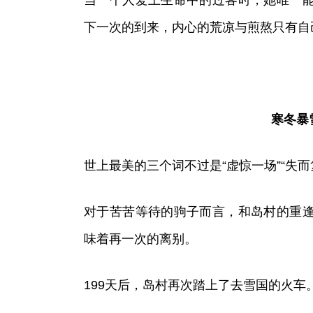
当一个人爱上生命中的过客时，她唯一
下一次的到来，内心的荒凉与煎熬只有自
寒冬暴
世上最美的三个词不过是“虚惊一场”“失而复
对于苦苦等待的驹子而言，和岛村的重
味着再一次的离别。
199天后，岛村再次踏上了去雪国的火车