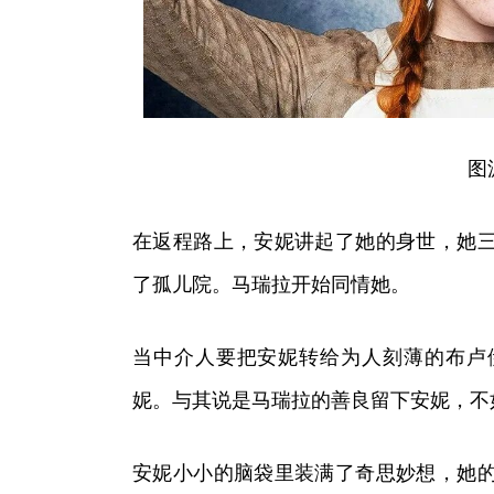
图
在返程路上，安妮讲起了她的身世，她
了孤儿院。马瑞拉开始同情她。
当中介人要把安妮转给为人刻薄的布卢
妮。与其说是马瑞拉的善良留下安妮，不
安妮小小的脑袋里装满了奇思妙想，她