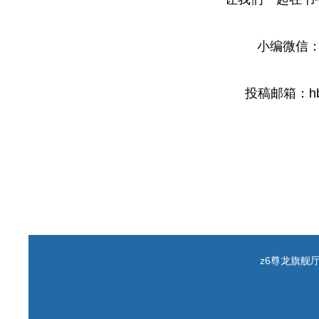
小编微信：zy
投稿邮箱：
h
z6尊龙旗舰厅 c