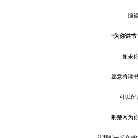
编
“为你讲书
如果
愿意将读
可以留
荆楚网为
让我们一起在书