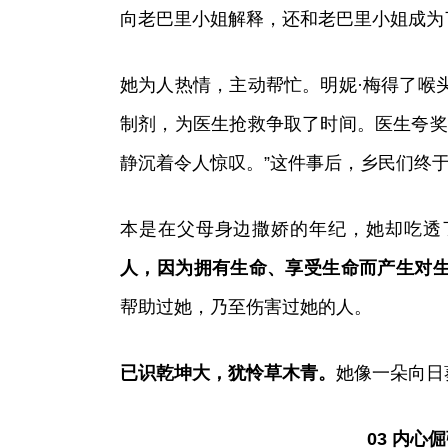
向老巴里小姐解释，还和老巴里小姐成为
她为人热情，主动帮忙。明妮·梅得了喉
制剂，为医生抢救争取了时间。医生夸奖
静沉着令人惊叹。”这件事后，乡民们终
本是在父母身边撒娇的年纪，她却吃透
人，因为拥有生命、享受生命而产生对
帮助过她，乃至伤害过她的人。
已识乾坤大，犹怜草木青。
她像一朵向日
03 内心