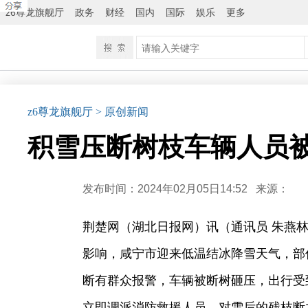
z6尊龙旗舰厅
政务
财经
国内
国际
娱乐
更多
z6尊龙旗舰厅
> 原创新闻
积雪压断树枝车辆人员被
发布时间：2024年02月05日14:52
来源：
荆楚网（湖北日报网）讯（通讯员 朱燕林
影响，咸宁市迎来低温结冰降雪天气，部
断有群众报警，车辆被断树砸压，出行受
立即调派消防救援人员，对雪后的残枝断