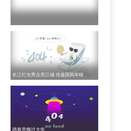
长江灯光秀点亮江城 传递国风年味
踏春赏梅过大年