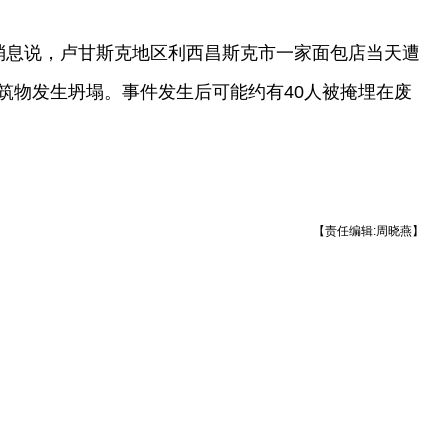
消息说，卢甘斯克地区利西昌斯克市一家面包店当天遭
筑物发生坍塌。事件发生后可能约有40人被掩埋在废
【责任编辑:周晓燕】