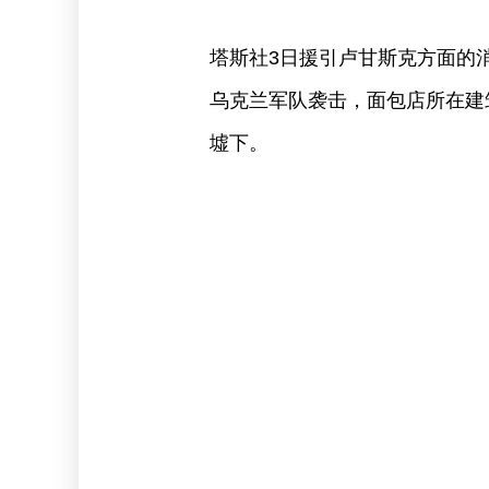
塔斯社3日援引卢甘斯克方面的
乌克兰军队袭击，面包店所在建
墟下。