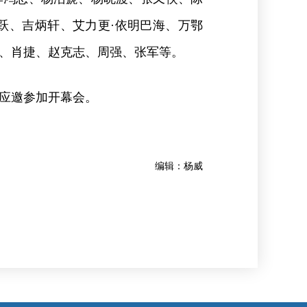
跃、吉炳轩、艾力更·依明巴海、万鄂
、肖捷、赵克志、周强、张军等。
应邀参加开幕会。
编辑：杨威