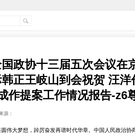
国政协十三届五次会议在京
韩正王岐山到会祝贺 汪洋
新成作提案工作情况报告-z6
来源：
力共圆伟大梦想，踔厉奋发再谱时代华章。中国人民政治协