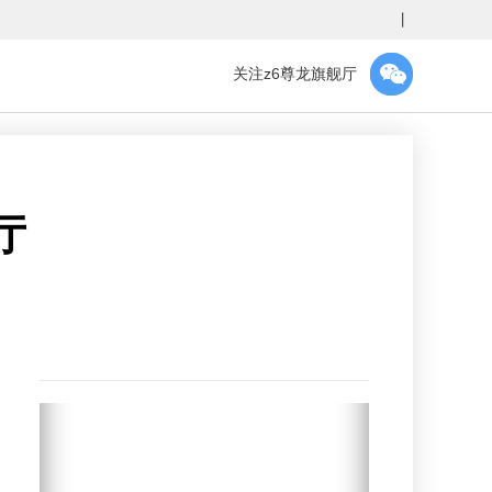
丨
关注z6尊龙旗舰厅
厅