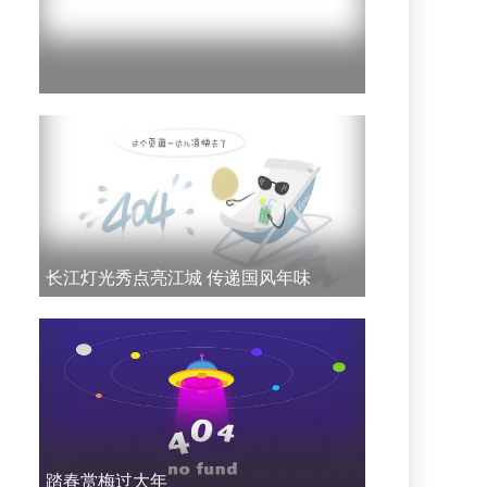
长江灯光秀点亮江城 传递国风年味
踏春赏梅过大年