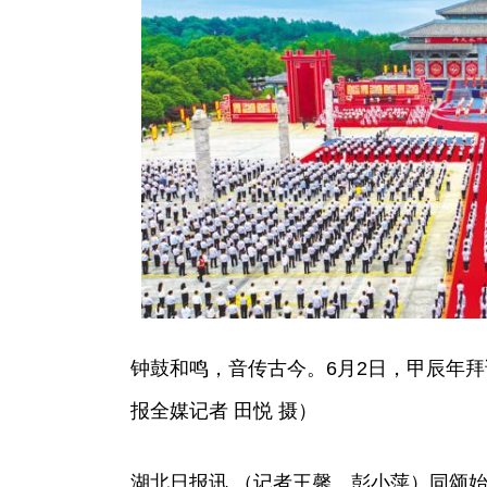
钟鼓和鸣，音传古今。6月2日，甲辰年
报全媒记者 田悦 摄）
湖北日报讯 （记者王馨、彭小萍）同颂始