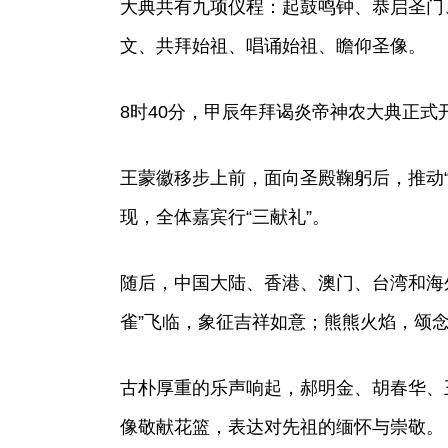
大典共有九项仪程：起鼓鸣钟、恭启圣门
文、共拜始祖、唱诵始祖、瞻仰圣像。
8时40分，甲辰年拜谒炎帝神农大典正式
王蒙徽移步上前，面向圣殿鞠躬后，推动
现，全体嘉宾行“三献礼”。
随后，中国大陆、香港、澳门、台湾和海
雀”飞临，象征吉祥如意；熊熊火焰，颂
古朴厚重的乐声响起，郝明金、胡春华、
像敬献花篮，表达对先祖的缅怀与崇敬。