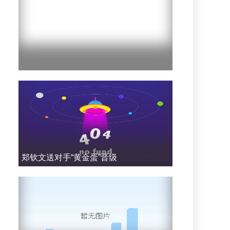
郑钦文送对手“黄金蛋”晋级