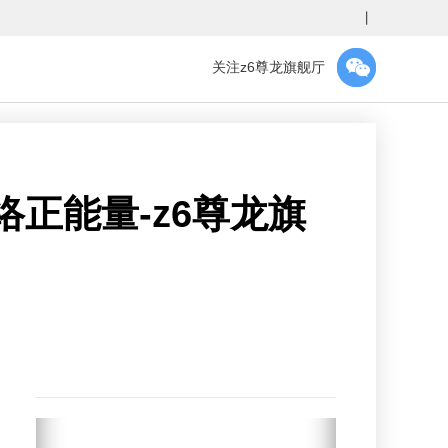
丨
关注z6尊龙旗舰厅
正能量-z6尊龙旗