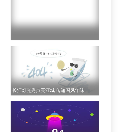
长江灯光秀点亮江城 传递国风年味